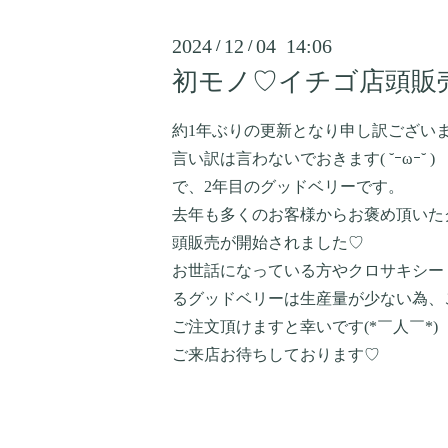
2024
12
04 14:06
/
/
初モノ♡イチゴ店頭販
約1年ぶりの更新となり申し訳ございま
言い訳は言わないでおきます( ˘ｰωｰ˘ )
で、2年目のグッドベリーです。
去年も多くのお客様からお褒め頂いた
頭販売が開始されました♡
お世話になっている方やクロサキシー
るグッドベリーは生産量が少ない為、
ご注文頂けますと幸いです(*￣人￣*)
ご来店お待ちしております♡