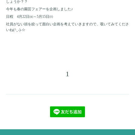
しょうか？？
今年も春の園芸フェアーを企画しました♪
日程 4月22日㈮～5月15日㈰
社員がない頭を絞って面白い企画を考えていきますので、覗いてみてくださ
いね(^_-)-☆
1