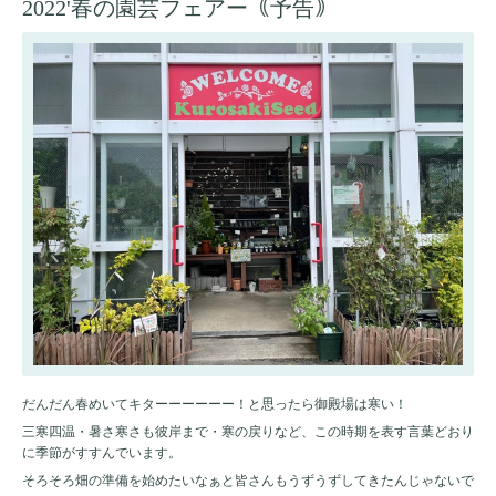
2022'春の園芸フェアー｟予告｠
だんだん春めいてキターーーーーー！と思ったら御殿場は寒い！
三寒四温・暑さ寒さも彼岸まで・寒の戻りなど、この時期を表す言葉どおり
に季節がすすんでいます。
そろそろ畑の準備を始めたいなぁと皆さんもうずうずしてきたんじゃないで