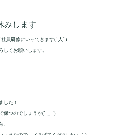
休みします
社員研修にいってきます(ﾟ人ﾟ)
よろしくお願いします。
ました！
つのでしょうか(´･_･`)
育。
ようなので、水あげてください|ω・｀)