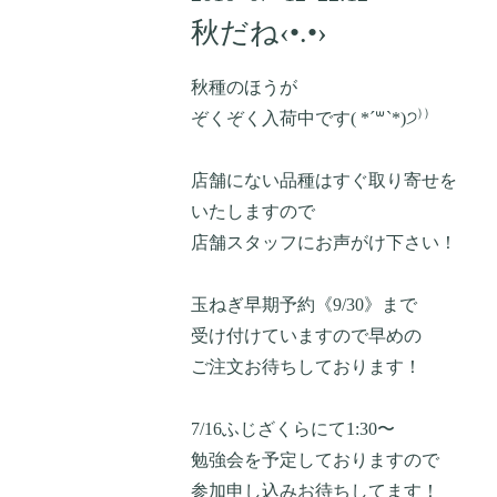
秋だね‹•.•›
秋種のほうが
ぞくぞく入荷中です( *´꒳`*)੭⁾⁾
店舗にない品種はすぐ取り寄せを
いたしますので
店舗スタッフにお声がけ下さい！
玉ねぎ早期予約《9/30》まで
受け付けていますので早めの
ご注文お待ちしております！
7/16ふじざくらにて1:30〜
勉強会を予定しておりますので
参加申し込みお待ちしてます！