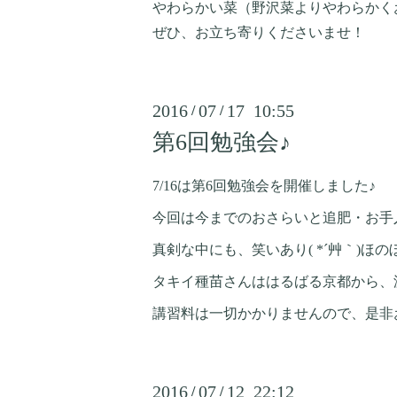
やわらかい菜（野沢菜よりやわらかく
ぜひ、お立ち寄りくださいませ！
2016
07
17 10:55
/
/
第6回勉強会♪
7/16は第6回勉強会を開催しました♪
今回は今までのおさらいと追肥・お手
真剣な中にも、笑いあり( *´艸｀)ほ
タキイ種苗さんははるばる京都から、
講習料は一切かかりませんので、是非お気軽
2016
07
12 22:12
/
/