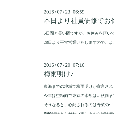
2016
07
23 06:59
/
/
本日より社員研修でお
5日間と長い間ですが、お休みを頂いて
28日より平常営業いたしますので、
2016
07
20 07:10
/
/
梅雨明け♪
東海までの地域で梅雨明けが宣言され
今年は空梅雨で東京の水瓶は…秋雨まで保
そうなると、心配されるのは野菜の生
御殿場はありがたい事に水の心配は無い