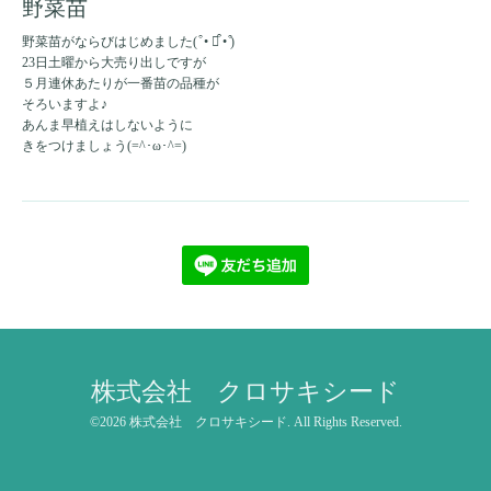
野菜苗
野菜苗がならびはじめました(͏ ͒ • ꇵ͒ • ͒)
23日土曜から大売り出しですが
５月連休あたりが一番苗の品種が
そろいますよ♪
あんま早植えはしないように
きをつけましょう(=^･ω･^=)
株式会社 クロサキシード
©2026
株式会社 クロサキシード
. All Rights Reserved.