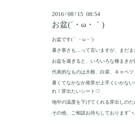
2016
08
15 08:54
/
/
お盆(´・ω・｀)
お盆です(｀・ω・´)
暑さ寒さも…って言いますが、まだまだ暑
お盆を過ぎると、いろいろな種まきが
代表的なものは大根、白菜、キャベツ
暑くてなかなか発芽が上手くいかない
れ！芽出たいシート♡
地中の温度を下げてくれる芽出しのた
その他、ご相談お待ちしておりますﾟ+｡*(*