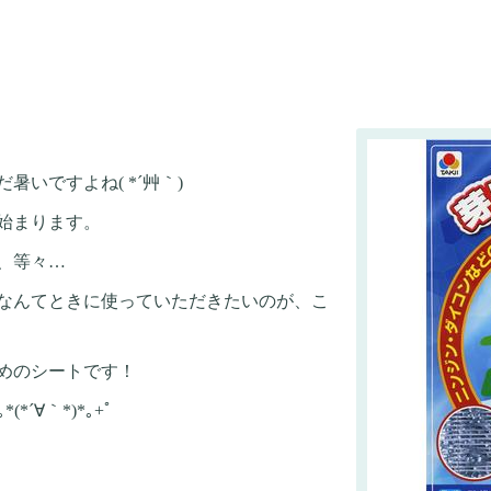
いですよね( *´艸｀)
始まります。
、等々…
なんてときに使っていただきたいのが、こ
めのシートです！
´∀｀*)*｡+ﾟ