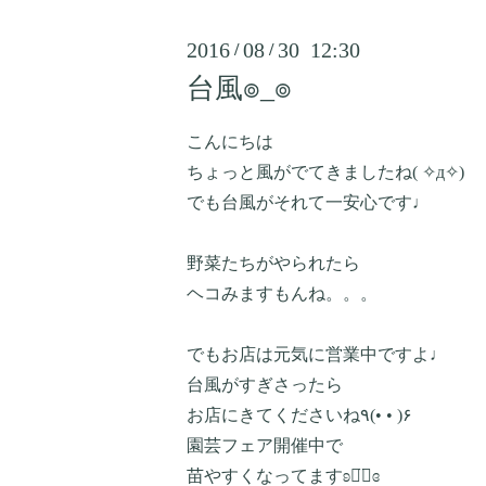
2016
08
30 12:30
/
/
台風๏_๏
こんにちは
ちょっと風がでてきましたね( ✧д✧)
でも台風がそれて一安心です♩
野菜たちがやられたら
ヘコみますもんね。。。
でもお店は元気に営業中ですよ♩
台風がすぎさったら
お店にきてくださいね٩(• • )۶
園芸フェア開催中で
苗やすくなってますʚ◡̈⃝ɞ