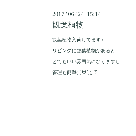
2017
06
24 15:14
/
/
観葉植物
観葉植物入荷してます♪
リビングに観葉植物があると
とてもいい雰囲気になりますし
管理も簡単( ´͈ ᗨ `͈ )◞♡⃛