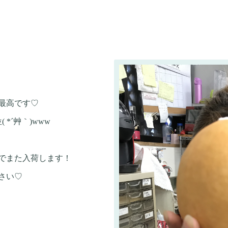
最高です♡
*´艸｀)www
でまた入荷します！
さい♡