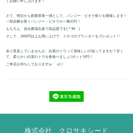
くお願い申し上げます！
さて、明日から創業祭第一弾として、パンジー・ビオラ祭りを開催します！
一部品種を除くパンジー・ビオラが一株65円！
もちろん、自社農場生産で高品質です( *´艸｀)
そして…3000円以上お買い上げで、イチゴのプランターをプレゼント♡
余り普及していませんが、白菜のトウって美味しいの知ってますか？甘く
て、柔らかい白菜のトウを春食べましょ1ポット50円！
ご来店お待ちしております|ω･｀o)♡
株式会社 クロサキシード